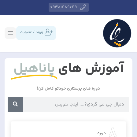
09381489049
ورود / عضویت
آموزش های
پاناهیل
دوره های پرستاری خودتو کامل کن!
8
دوره