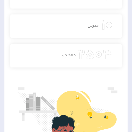
10
مدرس
2503
دانشجو