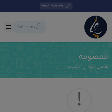
09381489049
ورود / عضویت
معصومه
پاناهیل
>
بایگانی: معصومه
!