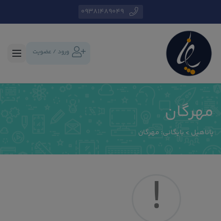
09381489049
ورود / عضویت
مهرگان
پاناهیل
>
بایگانی: مهرگان
!