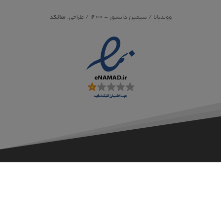
ووندپانا / سیمین دانشور – ۱۴۰۰ / طراحی:
سانکد
کلیه ی حقوق مادی و معنوی این سایت متعلق به
می باشد
ووند پانا
طراحی شده با
توسط تیم برنامه نویسی ووند پانا