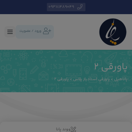
09381489049
ورود / عضویت
پاورقی 2
پاناهیل
>
پاورقی استادیار پلاس
>
پاورقی 2
ووند پانا