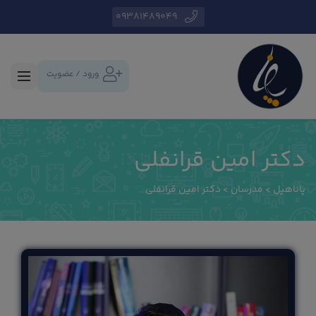
09381489049
ورود / عضویت
دکتر امین قرانفلی
پاناهیل
>
مدرسان
>
دکتر امین قرانفلی